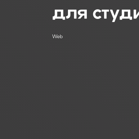
для студ
Web